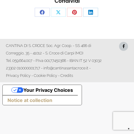
Condividi
Share
Share
Share
Share
on
on
on
on
Facebook
X
Pinterest
LinkedIn
CANTINA DI S. CROCE Soc. Agr. Coop. - SS 468 di
Correggio, 35 - 41012 - S. Croce di Carpi (MO)
Tel. 059.664.007 - P.Iva 00177450368 - IBAN IT 52 V 03032
23302 010000001717 - info@cantinasantacroce.it -
Privacy Policy
-
Cookie Policy
-
Credits
Your Privacy Choices
Notice at collection