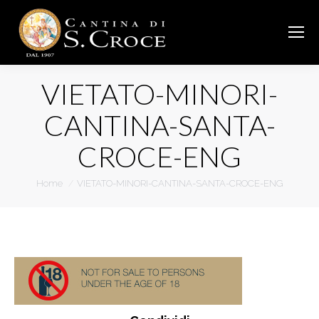
VIETATO-MINORI-
CANTINA-SANTA-
CROCE-ENG
You are here:
Home
VIETATO-MINORI-CANTINA-SANTA-CROCE-ENG