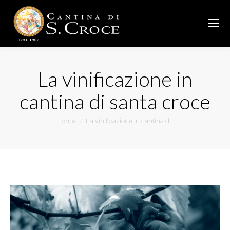
La vinificazione in
cantina di santa croce
You are here:
Home
La vinificazione in cantina di…