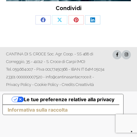
Condividi
Share
Share
Share
Share
on
on
on
on
Facebook
X
Pinterest
LinkedIn
CANTINA DI S. CROCE Soc. Agr. Coop. - SS 468 di
Correggio, 35 - 41012 - S. Croce di Carpi (MO)
Tel. 059.664.007 - P.Iva 00177450368 - IBAN IT 64M 05034
23301 000000007520 - info@cantinasantacroce.it -
Privacy Policy
-
Cookie Policy
-
Credits Creattività
Le tue preferenze relative alla privacy
Informativa sulla raccolta