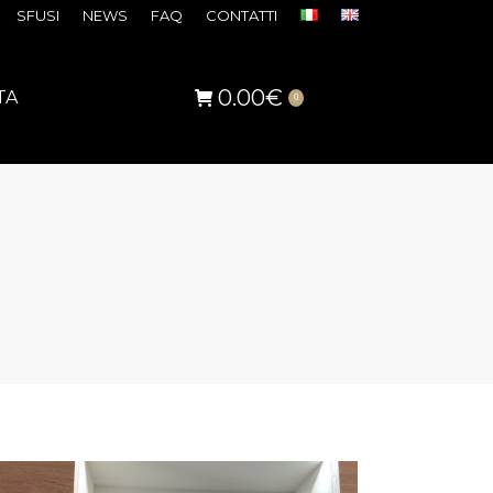
SFUSI
NEWS
FAQ
CONTATTI
0.00
€
TA
0