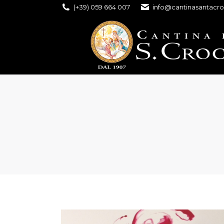
(+39) 059 664 007
info@cantinasantacro