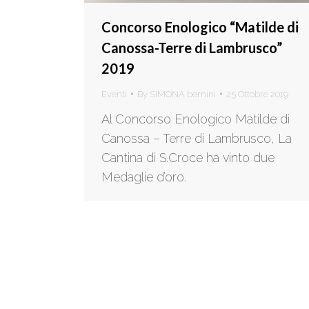
Concorso Enologico “Matilde di
Canossa-Terre di Lambrusco”
2019
Eventi
By
SIMONA bernini
25 Ottobre 2019
Al Concorso Enologico Matilde di
Canossa – Terre di Lambrusco, La
Cantina di S.Croce ha vinto due
Medaglie d’oro.