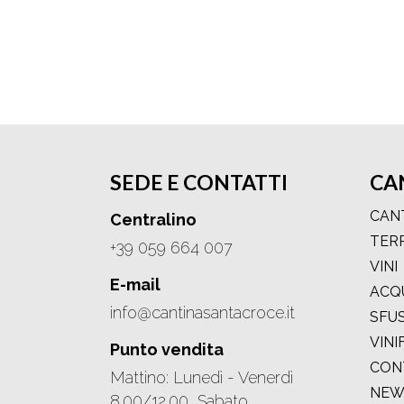
SEDE E CONTATTI
CA
CAN
Centralino
TER
+39 059 664 007
VINI
E-mail
ACQ
info@cantinasantacroce.it
SFUS
VINI
Punto vendita
CON
Mattino: Lunedì - Venerdì
NEW
8.00/12.00, Sabato