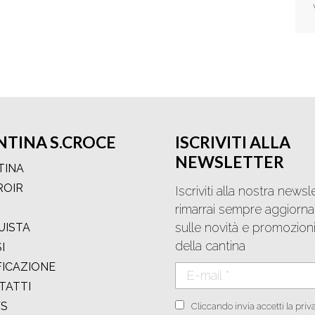
NTINA S.CROCE
ISCRIVITI ALLA
NEWSLETTER
TINA
ROIR
Iscriviti alla nostra newsl
rimarrai sempre aggiorna
sulle novità e promozion
UISTA
della cantina
I
FICAZIONE
E-mail *
TATTI
S
Cliccando invia accetti la priv