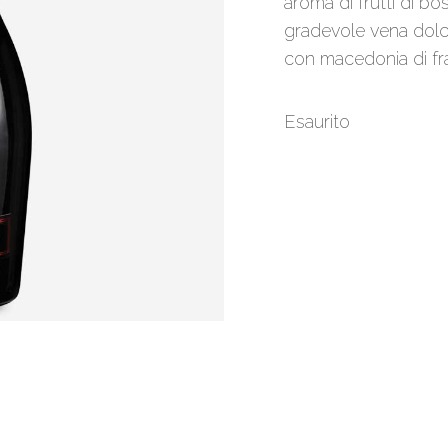
aroma di frutti di b
gradevole vena dolce
con macedonia di fr
Esaurito