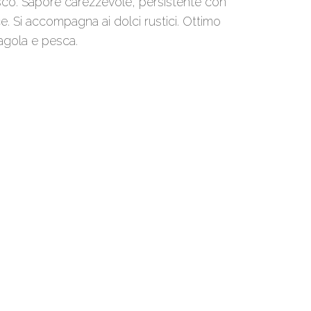
osco. Sapore carezzevole, persistente con
. Si accompagna ai dolci rustici. Ottimo
agola e pesca.