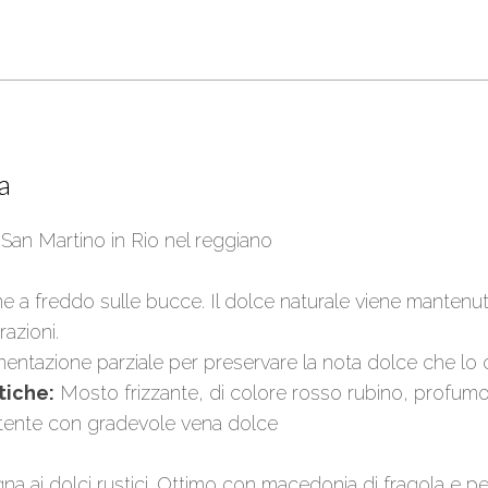
a
San Martino in Rio nel reggiano
 a freddo sulle bucce. Il dolce naturale viene mantenu
razioni.
tazione parziale per preservare la nota dolce che lo ca
tiche:
Mosto frizzante, di colore rosso rubino, profumo
istente con gradevole vena dolce
a ai dolci rustici. Ottimo con macedonia di fragola e pe