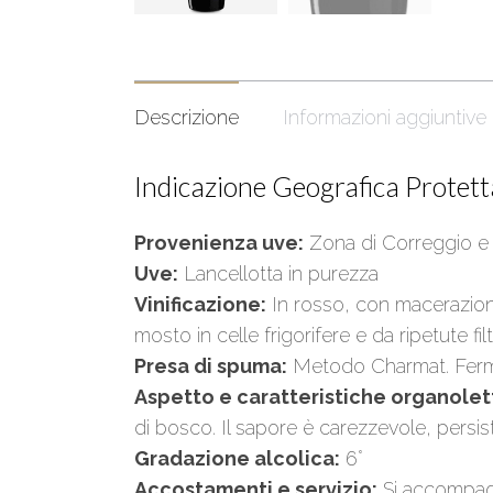
Descrizione
Informazioni aggiuntive
Indicazione Geografica Protett
Provenienza uve:
Zona di Correggio e 
Uve:
Lancellotta in purezza
Vinificazione:
In rosso, con macerazione
mosto in celle frigorifere e da ripetute filt
Presa di spuma:
Metodo Charmat. Fermen
Aspetto e caratteristiche organolet
di bosco. Il sapore è carezzevole, pers
Gradazione alcolica:
6°
Accostamenti e servizio:
Si accompagn