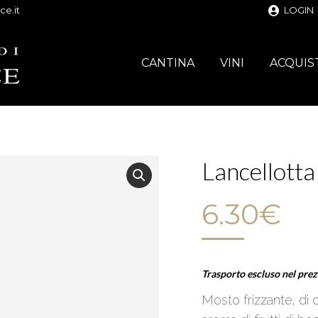
ce.it
LOGIN
CANTINA
VINI
ACQUIS
Lancellotta
6.30
€
Trasporto escluso nel pre
Mosto frizzante, di 