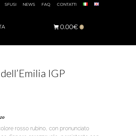
SFUSI
NEWS
FAQ
CONTATTI
0.00
€
TA
0
 dell’Emilia IGP
zzo
colore rosso rubino, con pronunciato