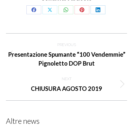
Share
Share
Share
Share
Share
on
on
on
on
on
Facebook
X
WhatsApp
Pinterest
LinkedIn
Commento
PREVIOUS
di
Presentazione Spumante “100 Vendemmie”
Stile
navigazione
Pignoletto DOP Brut
dell'anteprima:
NEXT
Numero
CHIUSURA AGOSTO 2019
di
posts:
Altre news