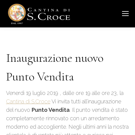
Inaugurazione nuovo
Punto Vendita
Venerdì 19 luglio 2019 , dalle ore 19 alle ore 23, la
Cantina di S.Croce
Vi invita tutti all’inaugurazione
del nuovo
Punto Vendita
. Il punto vendita è stato
completamente rinnovato con un arredamento
moderno ed accogliente. Negli ultimi anni la nostra