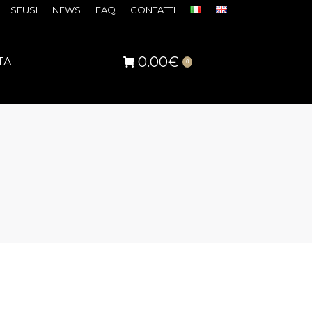
SFUSI
NEWS
FAQ
CONTATTI
0.00
€
TA
0