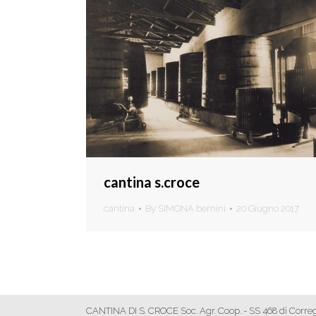
cantina s.croce
cantina
By
SIMONA bernini
20 Giugno 2017
CANTINA DI S. CROCE Soc. Agr. Coop. - SS 468 di Correggi