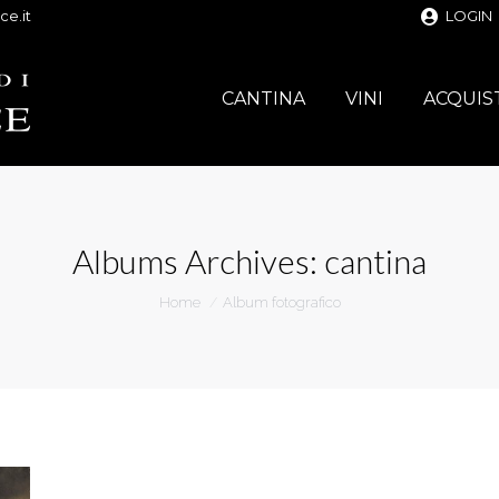
ce.it
LOGIN
CANTINA
VINI
ACQUIS
Albums Archives:
cantina
You are here:
Home
Album fotografico