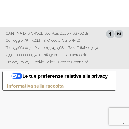
on
on
on
on
Facebook
X
Pinterest
LinkedIn
CANTINA DI S. CROCE Soc. Agr. Coop. - SS 468 di
Correggio, 35 - 41012 - S. Croce di Carpi (MO)
Tel. 059.664.007 - P.Iva 00177450368 - IBAN IT 64M 05034
23301 000000007520 - info@cantinasantacroce.it -
Privacy Policy
-
Cookie Policy
-
Credits Creattività
Le tue preferenze relative alla privacy
Informativa sulla raccolta