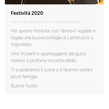
Festività 2020
Eventi
By
SIMONA bernini
5 Dicembre 2020
Per queste Festività così “diverse” regalati e
regala una buona bottiglia di Lambrusco o
PIgnoletto.
Vino frizzanti e spumeggianti dal gusto
intenso e profumo inconfondibile.
Ti scalderanno il cuore e ti faranno sentire
più in famiglia.
Buone Feste!