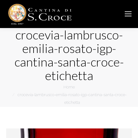
crocevia-lambrusco-
emilia-rosato-igp-
cantina-santa-croce-
etichetta
You are here:
Home
crocevia-lambrusco-emilia-rosato-igp-cantina-santa-croce-
etichetta