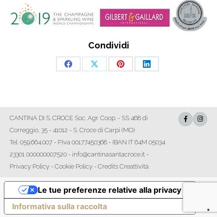
Condividi
Share
Share
Share
Share
on
on
on
on
Facebook
X
Pinterest
LinkedIn
CANTINA DI S. CROCE Soc. Agr. Coop. - SS 468 di
Correggio, 35 - 41012 - S. Croce di Carpi (MO)
Tel. 059.664.007 - P.Iva 00177450368 - IBAN IT 64M 05034
23301 000000007520 - info@cantinasantacroce.it -
Privacy Policy
-
Cookie Policy
-
Credits Creattività
Le tue preferenze relative alla privacy
Informativa sulla raccolta